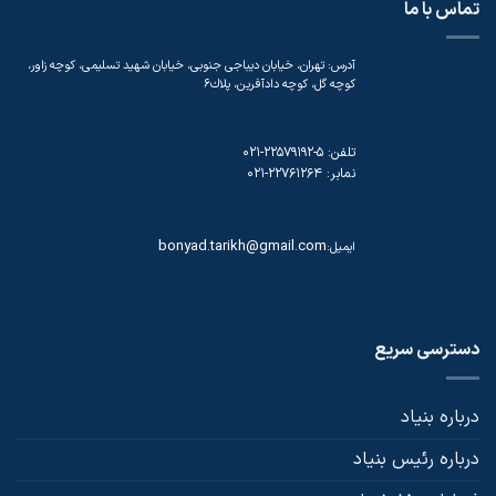
تماس با ما
آدرس: تهران، خيابان دیباجی جنوبی، خيابان شهيد تسليمی، كوچه زاور،
كوچه گل، كوچه دادآفرين، پلاك۶
تلفن: 5-22579192-021
نمابر: 22761264-021
bonyad.tarikh@gmail.com
ایمیل:
دسترسی سریع
درباره بنیاد
درباره رئیس بنیاد