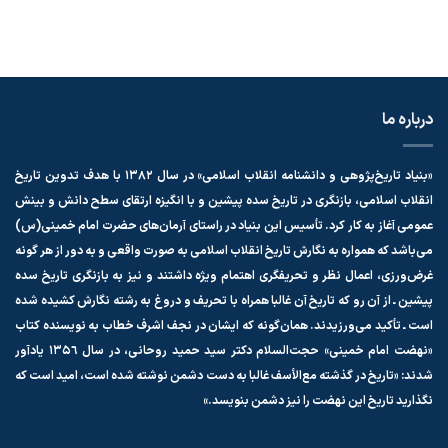
درباره ما
«بنیاد تاریخ‌پژوهی و دانشنامه انقلاب اسلامی»
در سال ۱۳۸۲ با هدف تدوین تاریخ
انقلاب اسلامی، بازنگری در تاریخ سده پیشین و با انگیزه‌ ارتقای سطح دانش و بینش
عمومی آغاز به كار كرد. تأسیس این بنیاد در راستای آرمان‌های حضرت امام خمینی(س)
می‌باشد كه همواره به نگارش تاریخ انقلاب اسلامی به صورت واقعی و به دور از هر گونه
غرض‌ورزی، اعمال نظر و تحریفگری اهتمام ویژه داشتند و نیز به بازنگری تاریخ سده
پیشین ـ از آن رو كه تاریخ آن غالبا همراه با تحریف و دروغ به رشته‌ نگارش كشیده شده
است ـ تأكید می‌ورزیدند. همان‌گونه كه ایشان در نجف اشرف خطاب به نویسنده كتاب
«نهضت امام خمینی» حجت‌السلام دكتر سید حمید روحانی، در سال ١۳۵٦ یادآور
شدند: «تاریخ در گذشته مع‌الأسف غالبا به دست دشمن نوشته شده است، امید است كه
نگذارید تاریخ این نهضت را نیز دشمن بنویسد.»