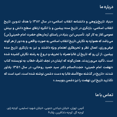
درباره ما
«بنیاد تاریخ‌پژوهی و دانشنامه انقلاب اسلامی»
در سال ۱۳۸۲ با هدف تدوین تاریخ
انقلاب اسلامی، بازنگری در تاریخ سده پیشین و با انگیزه‌ ارتقای سطح دانش و بینش
عمومی آغاز به كار كرد. تأسیس این بنیاد در راستای آرمان‌های حضرت امام خمینی(س)
می‌باشد كه همواره به نگارش تاریخ انقلاب اسلامی به صورت واقعی و به دور از هر گونه
غرض‌ورزی، اعمال نظر و تحریفگری اهتمام ویژه داشتند و نیز به بازنگری تاریخ سده
پیشین ـ از آن رو كه تاریخ آن غالبا همراه با تحریف و دروغ به رشته‌ نگارش كشیده شده
است ـ تأكید می‌ورزیدند. همان‌گونه كه ایشان در نجف اشرف خطاب به نویسنده كتاب
«نهضت امام خمینی» حجت‌السلام دكتر سید حمید روحانی، در سال ١۳۵٦ یادآور
شدند: «تاریخ در گذشته مع‌الأسف غالبا به دست دشمن نوشته شده است، امید است كه
نگذارید تاریخ این نهضت را نیز دشمن بنویسد.»
تماس با ما
آدرس: تهران، خيابان دیباجی جنوبی، خيابان شهيد تسليمی، كوچه زاور،
كوچه گل، كوچه دادآفرين، پلاك۶