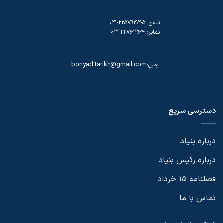
تلفن: 5-22579192-021
نمابر: 22761264-021
bonyad.tarikh@gmail.com
ایمیل:
دسترسی سریع
درباره بنیاد
درباره رئیس بنیاد
فصلنامه 15 خرداد
تماس با ما